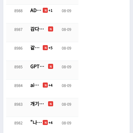
ADHD 검사 후기
1
8988
08-09
N
감다살 리센느 세레머니
8987
08-09
N
같은 반 조용한 녀석의 뒷계정을 찾은.manwha
5
8986
08-09
N
GPT한테 ㅅㅅ하자는 말 들은 커뮤 유저 ㄷㄷㄷㄷㄷ
8985
08-09
N
ai가 이미지 생성해주는 시대에도 아직 디자이너가 필요한 이유
4
8984
08-09
N
개기일식때문에 위기가 올지도 모른다는 유럽
8983
08-09
N
"나는 배트맨이다. 나는 절대 사람을 죽이지 않아."
4
8982
08-09
N