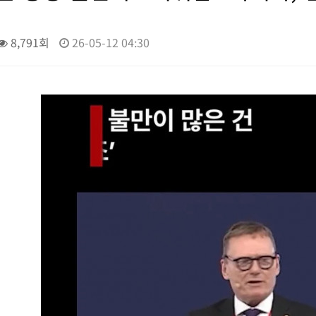
8,791회
26-05-12 04:30