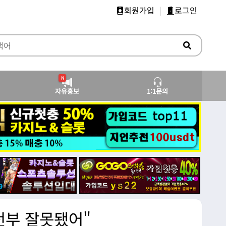
회원가입
|
로그인
N
자유홍보
1:1문의
전부 잘못됐어"