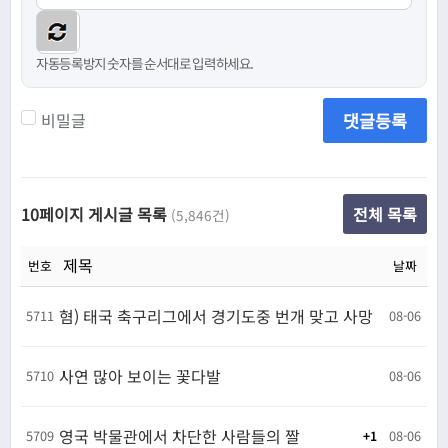
자동등록방지 숫자를 순서대로 입력하세요.
댓글등록
비밀글
10페이지 게시글 목록
전체 목록
(5,846건)
제목
번호
날짜
혐) 태국 축구리그에서 경기도중 번개 맞고 사망
5711
08-06
사연 많아 보이는 꽃다발
5710
08-06
영국 박물관에서 차단한 사람들의 짤
5709
08-06
1