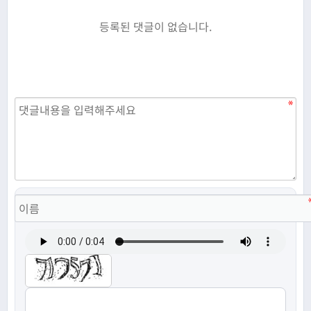
등록된 댓글이 없습니다.