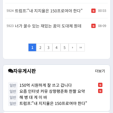
트럼프:"내 지지율은 150프로여야 한다"
5924
00:03
N
너가 꿀수 있는 재밌는 꿈이 도대체 뭔데
5923
08-09
N
1
2
3
4
5
자유게시판
더보기
150억 시원하게 잘 쓰고 갑니다
일반
N
요즘 인터넷 커뮤 상향평준화 한짤 요약
일반
N
해 병 대 게 이 바
일반
트럼프:"내 지지율은 150프로여야 한다"
일반