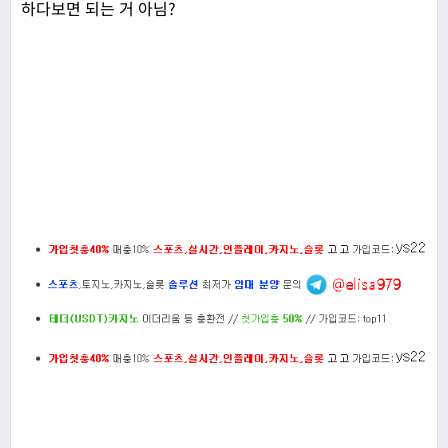
하다보면 되는 거 아님?