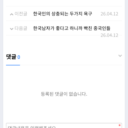
이전글
한국인의 상충되는 두가지 욕구
26.04.12
다음글
한국남자가 좋다고 하니까 빡친 중국인들
26.04.12
댓글
0
등록된 댓글이 없습니다.