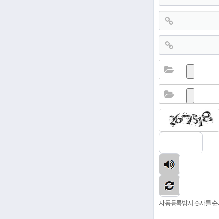
자동등록방지 숫자를 순