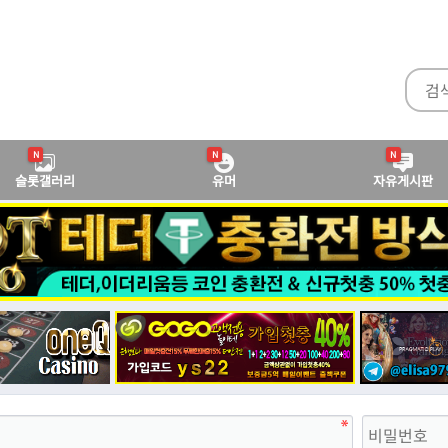
N
N
N
슬롯갤러리
유머
자유게시판